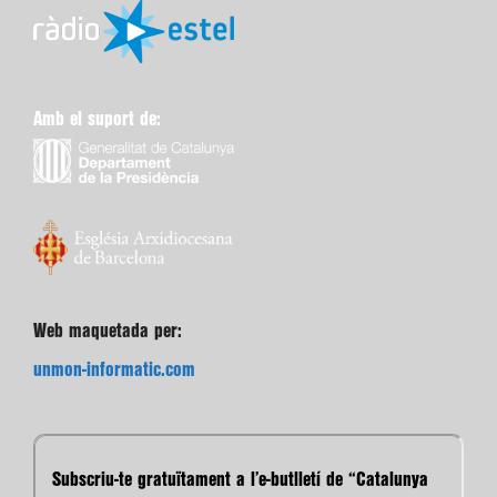
Amb el suport de:
Web maquetada per:
unmon-informatic.com
Subscriu-te gratuïtament a l’e-butlletí de “Catalunya