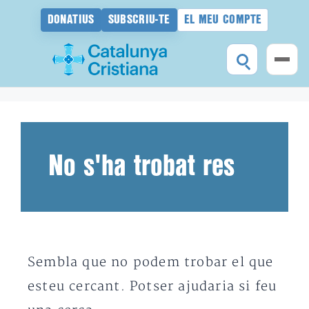
DONATIUS
SUBSCRIU-TE
EL MEU COMPTE
Vés
al
contingut
No s'ha trobat res
Sembla que no podem trobar el que
esteu cercant. Potser ajudaria si feu