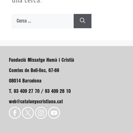
una cerca.
Cerca:
Fundació Missatge Humà i Cristià
Comtes de Bell-lloc, 67-69
08014 Barcelona
T. 93 409 27 70 / 93 409 28 10
web@catalunyacristiana.cat