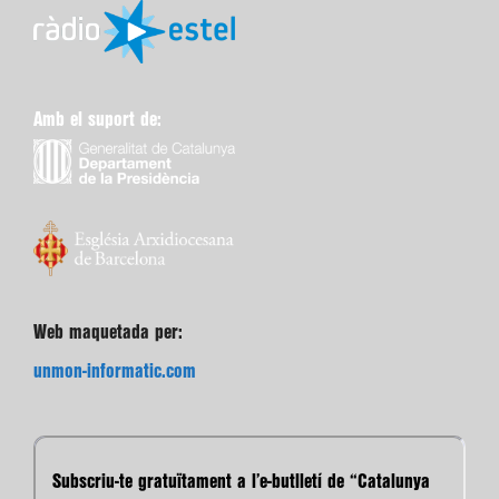
Amb el suport de:
Web maquetada per:
unmon-informatic.com
Subscriu-te gratuïtament a l’e-butlletí de “Catalunya