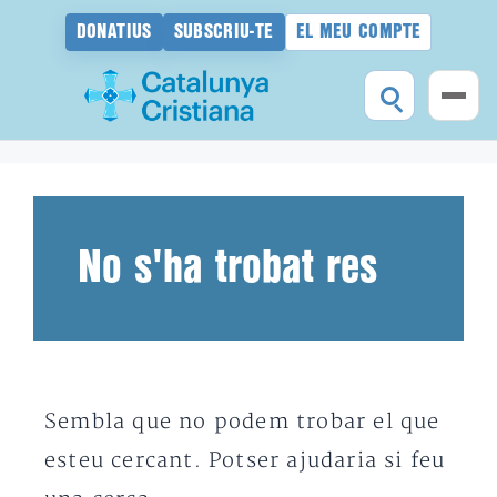
DONATIUS
SUBSCRIU-TE
EL MEU COMPTE
Vés
al
contingut
No s'ha trobat res
Sembla que no podem trobar el que
esteu cercant. Potser ajudaria si feu