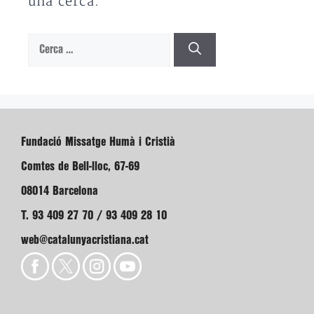
una cerca.
Cerca:
Fundació Missatge Humà i Cristià
Comtes de Bell-lloc, 67-69
08014 Barcelona
T. 93 409 27 70 / 93 409 28 10
web@catalunyacristiana.cat