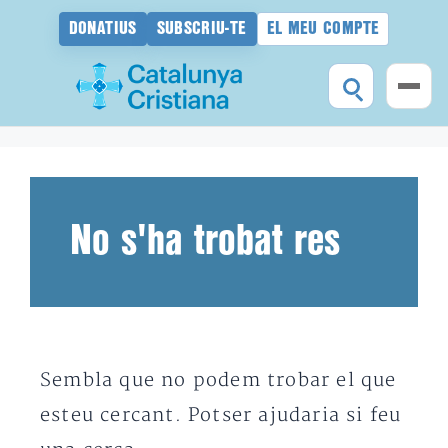
DONATIUS
SUBSCRIU-TE
EL MEU COMPTE
Vés
al
contingut
No s'ha trobat res
Sembla que no podem trobar el que
esteu cercant. Potser ajudaria si feu