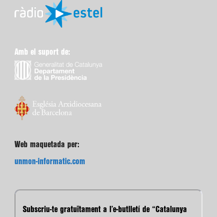
Amb el suport de:
Web maquetada per:
unmon-informatic.com
Subscriu-te gratuïtament a l’e-butlletí de “Catalunya