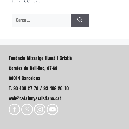
una cerca.
Cerca:
Fundació Missatge Humà i Cristià
Comtes de Bell-lloc, 67-69
08014 Barcelona
T. 93 409 27 70 / 93 409 28 10
web@catalunyacristiana.cat