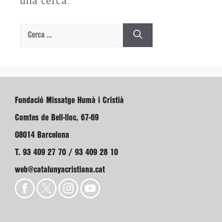
una cerca.
Cerca:
Fundació Missatge Humà i Cristià
Comtes de Bell-lloc, 67-69
08014 Barcelona
T. 93 409 27 70 / 93 409 28 10
web@catalunyacristiana.cat