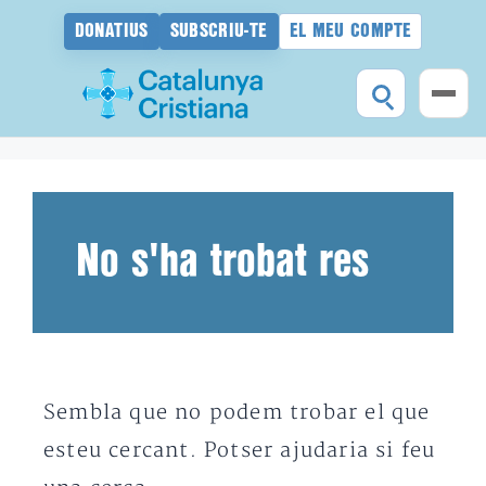
DONATIUS
SUBSCRIU-TE
EL MEU COMPTE
Vés
al
contingut
No s'ha trobat res
Sembla que no podem trobar el que
esteu cercant. Potser ajudaria si feu