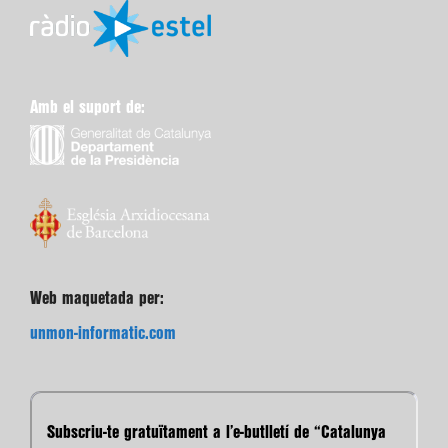
Amb el suport de:
Web maquetada per:
unmon-informatic.com
Subscriu-te gratuïtament a l’e-butlletí de “Catalunya