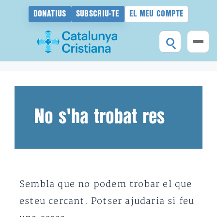
DONATIUS
SUBSCRIU-TE
EL MEU COMPTE
Vés
al
contingut
No s'ha trobat res
Sembla que no podem trobar el que
esteu cercant. Potser ajudaria si feu