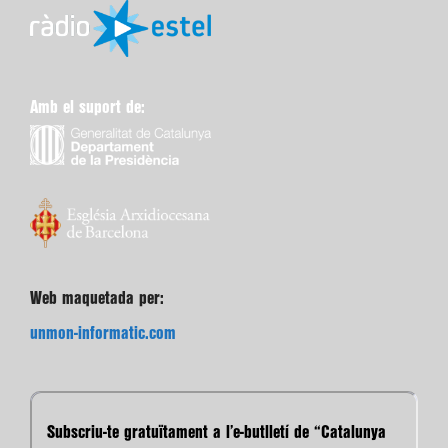
Amb el suport de:
Web maquetada per:
unmon-informatic.com
Subscriu-te gratuïtament a l’e-butlletí de “Catalunya