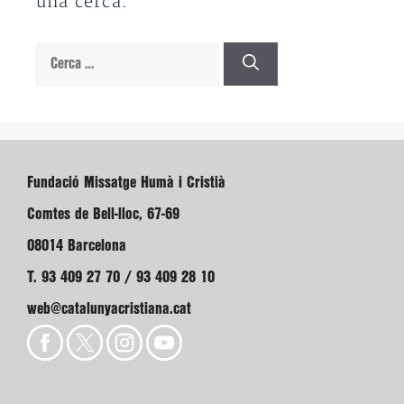
una cerca.
Cerca:
Fundació Missatge Humà i Cristià
Comtes de Bell-lloc, 67-69
08014 Barcelona
T. 93 409 27 70 / 93 409 28 10
web@catalunyacristiana.cat