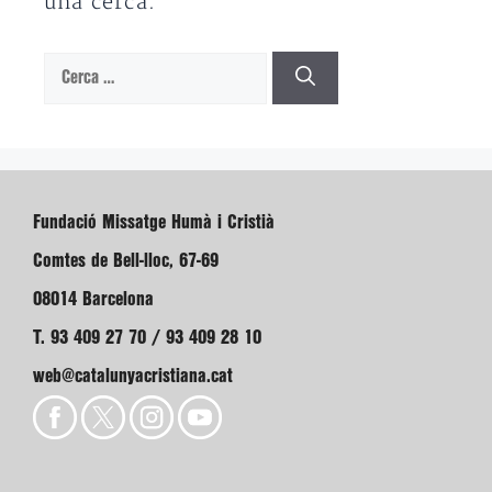
una cerca.
Cerca:
Fundació Missatge Humà i Cristià
Comtes de Bell-lloc, 67-69
08014 Barcelona
T. 93 409 27 70 / 93 409 28 10
web@catalunyacristiana.cat