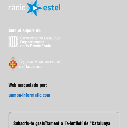
Amb el suport de:
Web maquetada per:
unmon-informatic.com
Subscriu-te gratuïtament a l’e-butlletí de “Catalunya