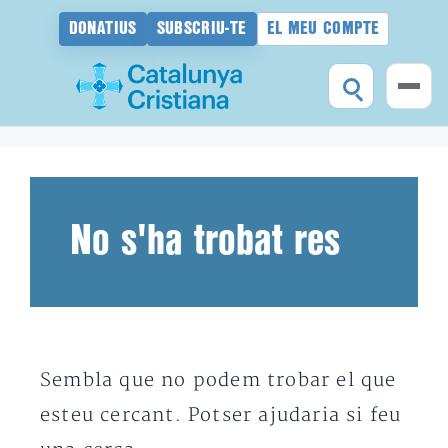
DONATIUS
SUBSCRIU-TE
EL MEU COMPTE
Vés
al
contingut
No s'ha trobat res
Sembla que no podem trobar el que
esteu cercant. Potser ajudaria si feu