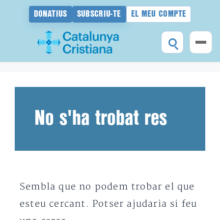
DONATIUS
SUBSCRIU-TE
EL MEU COMPTE
Vés
al
contingut
No s'ha trobat res
Sembla que no podem trobar el que
esteu cercant. Potser ajudaria si feu