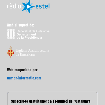
Amb el suport de:
Web maquetada per:
unmon-informatic.com
Subscriu-te gratuïtament a l’e-butlletí de “Catalunya