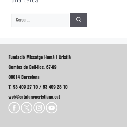
una cerca.
Cerca:
Fundació Missatge Humà i Cristià
Comtes de Bell-lloc, 67-69
08014 Barcelona
T. 93 409 27 70 / 93 409 28 10
web@catalunyacristiana.cat