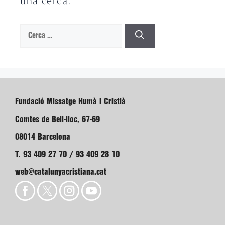
una cerca.
Cerca:
Fundació Missatge Humà i Cristià
Comtes de Bell-lloc, 67-69
08014 Barcelona
T. 93 409 27 70 / 93 409 28 10
web@catalunyacristiana.cat