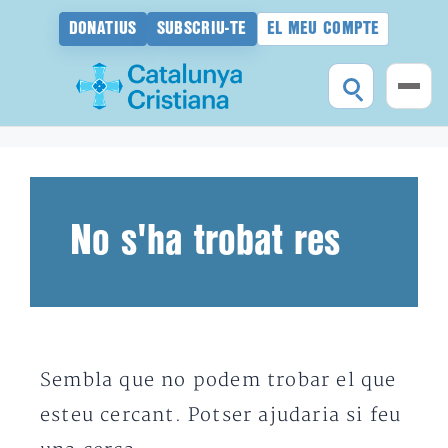
DONATIUS
SUBSCRIU-TE
EL MEU COMPTE
Vés
al
contingut
No s'ha trobat res
Sembla que no podem trobar el que
esteu cercant. Potser ajudaria si feu