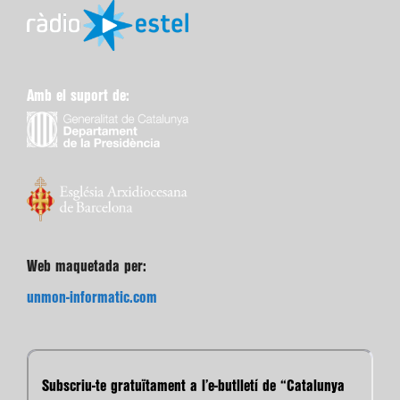
Amb el suport de:
Web maquetada per:
unmon-informatic.com
Subscriu-te gratuïtament a l’e-butlletí de “Catalunya