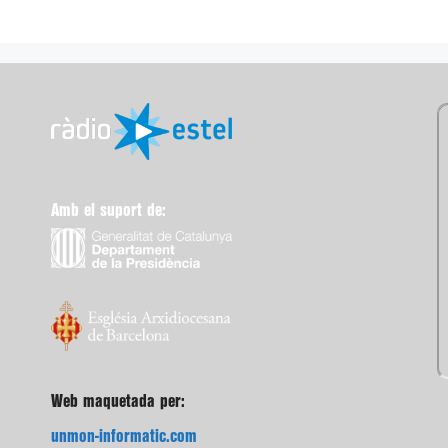
Amb el suport de:
Web maquetada per:
unmon-informatic.com