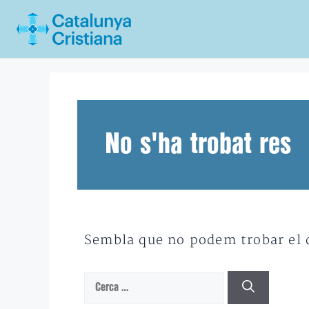
Vés
al
contingut
No s'ha trobat res
Sembla que no podem trobar el qu
Cerca: