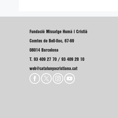
Fundació Missatge Humà i Cristià
Comtes de Bell-lloc, 67-69
08014 Barcelona
T. 93 409 27 70 / 93 409 28 10
web@catalunyacristiana.cat