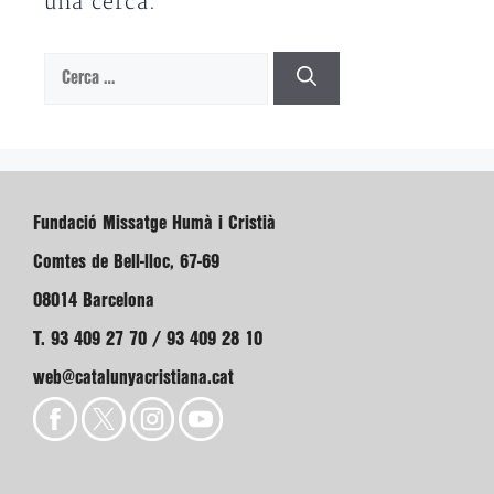
una cerca.
Cerca:
Fundació Missatge Humà i Cristià
Comtes de Bell-lloc, 67-69
08014 Barcelona
T. 93 409 27 70 / 93 409 28 10
web@catalunyacristiana.cat