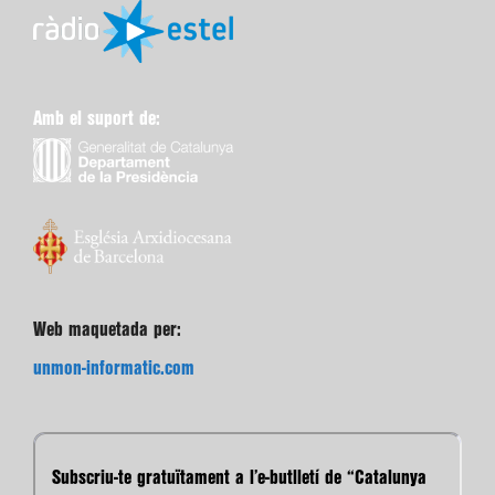
Amb el suport de:
Web maquetada per:
unmon-informatic.com
Subscriu-te gratuïtament a l’e-butlletí de “Catalunya