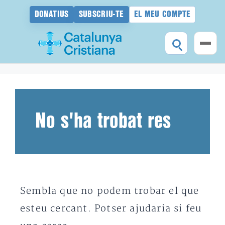
DONATIUS
SUBSCRIU-TE
EL MEU COMPTE
Vés
al
contingut
No s'ha trobat res
Sembla que no podem trobar el que
esteu cercant. Potser ajudaria si feu