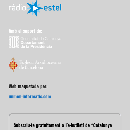
Amb el suport de:
Web maquetada per:
unmon-informatic.com
Subscriu-te gratuïtament a l’e-butlletí de “Catalunya