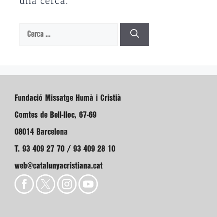
una cerca.
Cerca:
Fundació Missatge Humà i Cristià
Comtes de Bell-lloc, 67-69
08014 Barcelona
T. 93 409 27 70 / 93 409 28 10
web@catalunyacristiana.cat