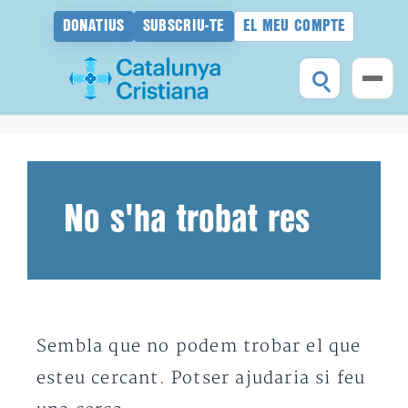
DONATIUS
SUBSCRIU-TE
EL MEU COMPTE
Vés
al
contingut
No s'ha trobat res
Sembla que no podem trobar el que
esteu cercant. Potser ajudaria si feu