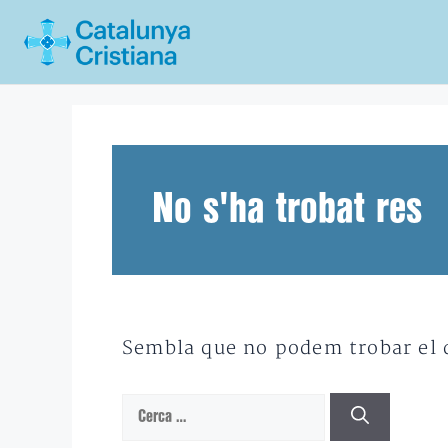
Vés
al
contingut
No s'ha trobat res
Sembla que no podem trobar el qu
Cerca: