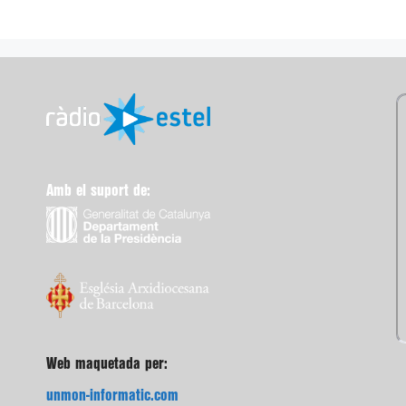
Amb el suport de:
Web maquetada per:
unmon-informatic.com