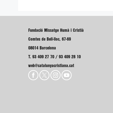
Fundació Missatge Humà i Cristià
Comtes de Bell-lloc, 67-69
08014 Barcelona
T. 93 409 27 70 / 93 409 28 10
web@catalunyacristiana.cat