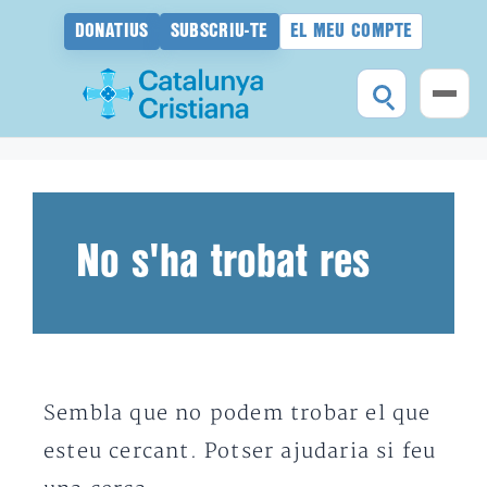
DONATIUS
SUBSCRIU-TE
EL MEU COMPTE
Vés
al
contingut
No s'ha trobat res
Sembla que no podem trobar el que
esteu cercant. Potser ajudaria si feu