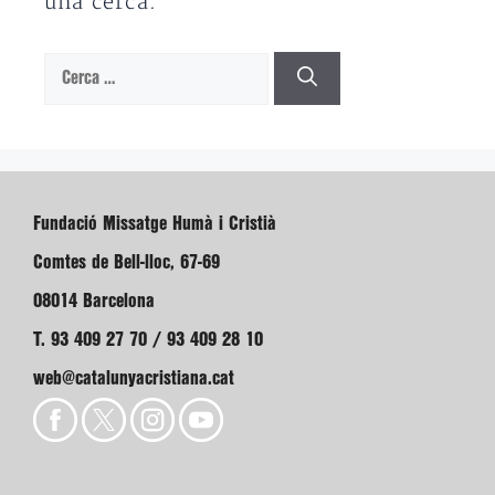
una cerca.
Cerca:
Fundació Missatge Humà i Cristià
Comtes de Bell-lloc, 67-69
08014 Barcelona
T. 93 409 27 70 / 93 409 28 10
web@catalunyacristiana.cat