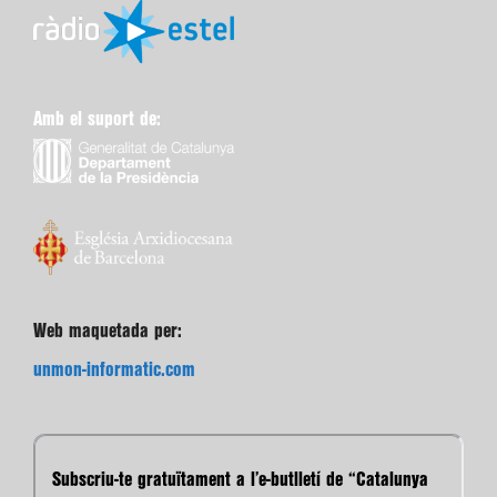
Amb el suport de:
Web maquetada per:
unmon-informatic.com
Subscriu-te gratuïtament a l’e-butlletí de “Catalunya