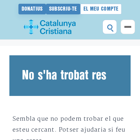
DONATIUS
SUBSCRIU-TE
EL MEU COMPTE
Vés
al
contingut
No s'ha trobat res
Sembla que no podem trobar el que
esteu cercant. Potser ajudaria si feu