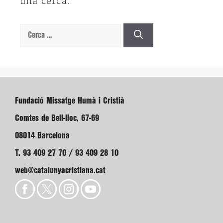
una cerca.
Cerca:
Fundació Missatge Humà i Cristià
Comtes de Bell-lloc, 67-69
08014 Barcelona
T. 93 409 27 70 / 93 409 28 10
web@catalunyacristiana.cat