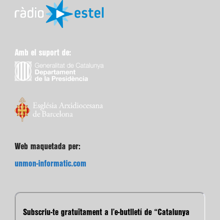
Amb el suport de:
Web maquetada per:
unmon-informatic.com
Subscriu-te gratuïtament a l’e-butlletí de “Catalunya