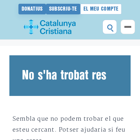
DONATIUS
SUBSCRIU-TE
EL MEU COMPTE
Vés
al
contingut
No s'ha trobat res
Sembla que no podem trobar el que
esteu cercant. Potser ajudaria si feu