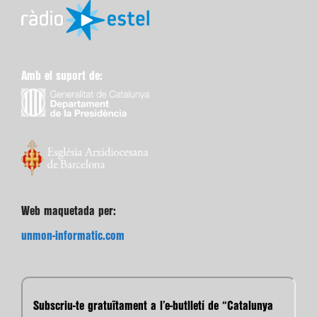
Amb el suport de:
Web maquetada per:
unmon-informatic.com
Subscriu-te gratuïtament a l’e-butlletí de “Catalunya