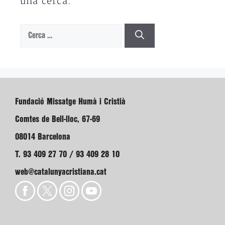
una cerca.
Cerca:
Fundació Missatge Humà i Cristià
Comtes de Bell-lloc, 67-69
08014 Barcelona
T. 93 409 27 70 / 93 409 28 10
web@catalunyacristiana.cat