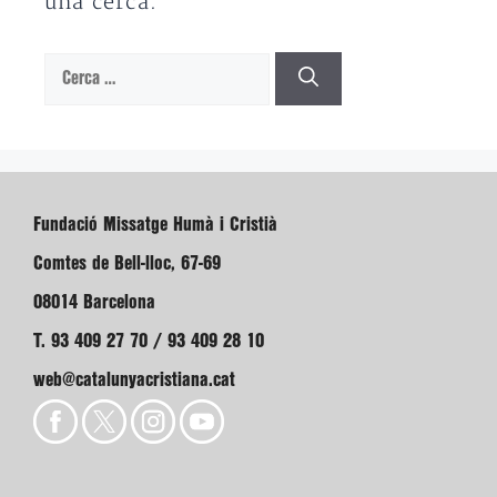
una cerca.
Cerca:
Fundació Missatge Humà i Cristià
Comtes de Bell-lloc, 67-69
08014 Barcelona
T. 93 409 27 70 / 93 409 28 10
web@catalunyacristiana.cat