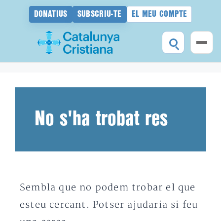
DONATIUS
SUBSCRIU-TE
EL MEU COMPTE
Vés
al
contingut
No s'ha trobat res
Sembla que no podem trobar el que
esteu cercant. Potser ajudaria si feu