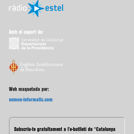
Amb el suport de:
Web maquetada per:
unmon-informatic.com
Subscriu-te gratuïtament a l’e-butlletí de “Catalunya