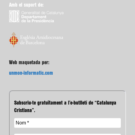
Amb el suport de:
Web maquetada per:
unmon-informatic.com
Subscriu-te gratuïtament a l’e-butlletí de “Catalunya
Cristiana”.