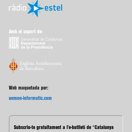
Amb el suport de:
Web maquetada per:
unmon-informatic.com
Subscriu-te gratuïtament a l’e-butlletí de “Catalunya