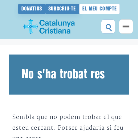
DONATIUS
SUBSCRIU-TE
EL MEU COMPTE
Vés
al
contingut
No s'ha trobat res
Sembla que no podem trobar el que
esteu cercant. Potser ajudaria si feu