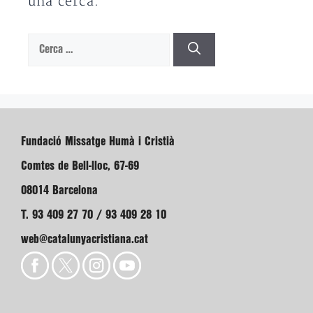
una cerca.
Cerca:
Fundació Missatge Humà i Cristià
Comtes de Bell-lloc, 67-69
08014 Barcelona
T. 93 409 27 70 / 93 409 28 10
web@catalunyacristiana.cat