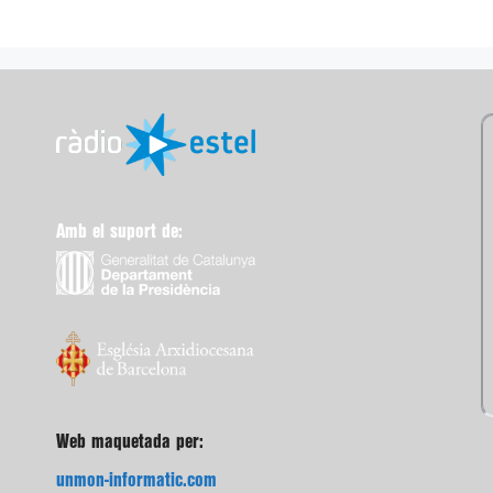
Amb el suport de:
Web maquetada per:
unmon-informatic.com