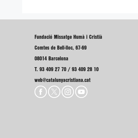
Fundació Missatge Humà i Cristià
Comtes de Bell-lloc, 67-69
08014 Barcelona
T. 93 409 27 70 / 93 409 28 10
web@catalunyacristiana.cat