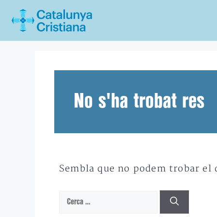
Vés
al
contingut
No s'ha trobat res
Sembla que no podem trobar el qu
Cerca: