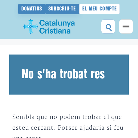
DONATIUS
SUBSCRIU-TE
EL MEU COMPTE
Vés
al
contingut
No s'ha trobat res
Sembla que no podem trobar el que
esteu cercant. Potser ajudaria si feu