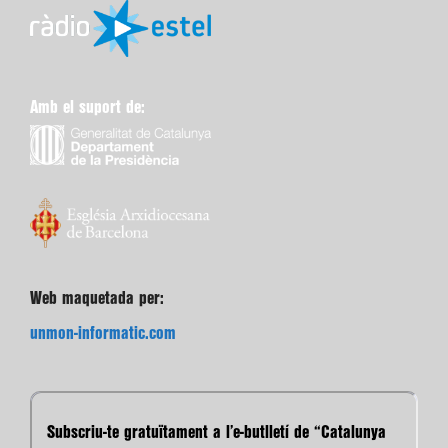
Amb el suport de:
Web maquetada per:
unmon-informatic.com
Subscriu-te gratuïtament a l’e-butlletí de “Catalunya