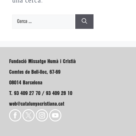
una cerca.
Cerca:
Fundació Missatge Humà i Cristià
Comtes de Bell-lloc, 67-69
08014 Barcelona
T. 93 409 27 70 / 93 409 28 10
web@catalunyacristiana.cat