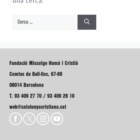
una cerca.
Cerca:
Fundació Missatge Humà i Cristià
Comtes de Bell-lloc, 67-69
08014 Barcelona
T. 93 409 27 70 / 93 409 28 10
web@catalunyacristiana.cat