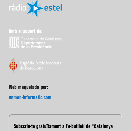
Amb el suport de:
Web maquetada per:
unmon-informatic.com
Subscriu-te gratuïtament a l’e-butlletí de “Catalunya