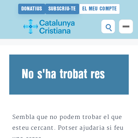
DONATIUS
SUBSCRIU-TE
EL MEU COMPTE
Vés
al
contingut
No s'ha trobat res
Sembla que no podem trobar el que
esteu cercant. Potser ajudaria si feu