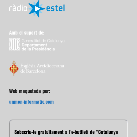
Amb el suport de:
Web maquetada per:
unmon-informatic.com
Subscriu-te gratuïtament a l’e-butlletí de “Catalunya