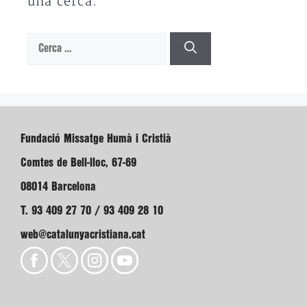
una cerca.
Cerca:
Fundació Missatge Humà i Cristià
Comtes de Bell-lloc, 67-69
08014 Barcelona
T. 93 409 27 70 / 93 409 28 10
web@catalunyacristiana.cat