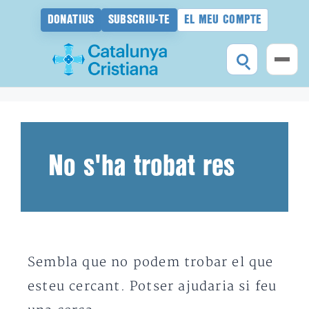
DONATIUS
SUBSCRIU-TE
EL MEU COMPTE
Vés
al
contingut
No s'ha trobat res
Sembla que no podem trobar el que
esteu cercant. Potser ajudaria si feu