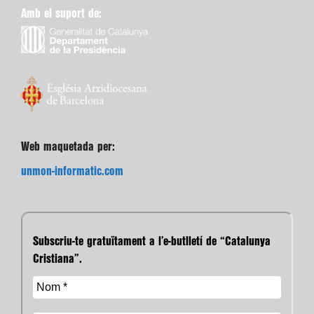
Amb el suport de:
Web maquetada per:
unmon-informatic.com
Subscriu-te gratuïtament a l’e-butlletí de “Catalunya
Cristiana”.