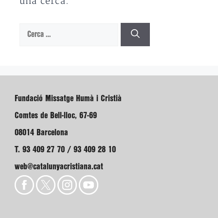
una cerca.
Cerca:
Fundació Missatge Humà i Cristià
Comtes de Bell-lloc, 67-69
08014 Barcelona
T. 93 409 27 70 / 93 409 28 10
web@catalunyacristiana.cat