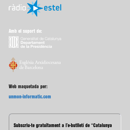
Amb el suport de:
Web maquetada per:
unmon-informatic.com
Subscriu-te gratuïtament a l’e-butlletí de “Catalunya