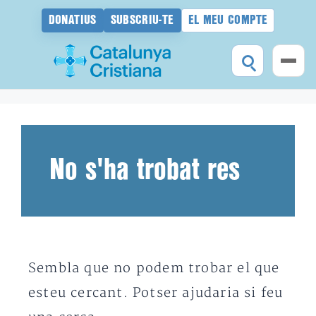
DONATIUS
SUBSCRIU-TE
EL MEU COMPTE
Vés
al
contingut
No s'ha trobat res
Sembla que no podem trobar el que
esteu cercant. Potser ajudaria si feu