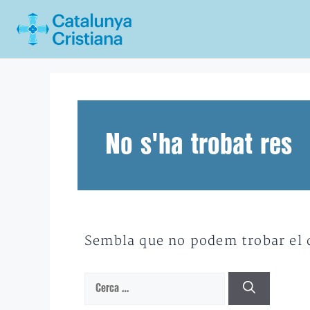
Vés
al
contingut
No s'ha trobat res
Sembla que no podem trobar el qu
Cerca: