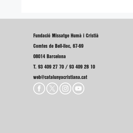
Fundació Missatge Humà i Cristià
Comtes de Bell-lloc, 67-69
08014 Barcelona
T. 93 409 27 70 / 93 409 28 10
web@catalunyacristiana.cat