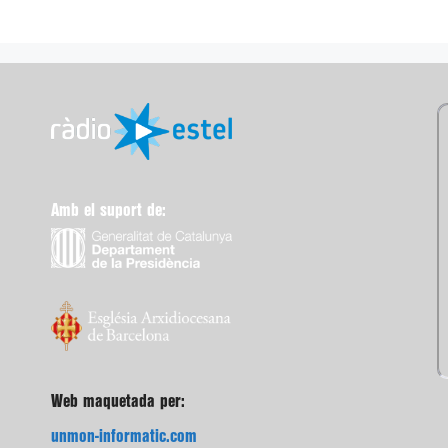
Amb el suport de:
Web maquetada per:
unmon-informatic.com