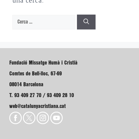
una cerca.
Cerca:
Fundació Missatge Humà i Cristià
Comtes de Bell-lloc, 67-69
08014 Barcelona
T. 93 409 27 70 / 93 409 28 10
web@catalunyacristiana.cat