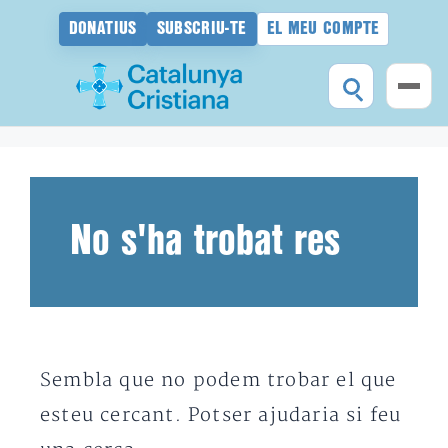
DONATIUS
SUBSCRIU-TE
EL MEU COMPTE
Vés
al
contingut
No s'ha trobat res
Sembla que no podem trobar el que
esteu cercant. Potser ajudaria si feu