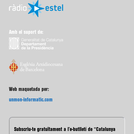
Amb el suport de:
Web maquetada per:
unmon-informatic.com
Subscriu-te gratuïtament a l’e-butlletí de “Catalunya