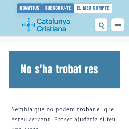
DONATIUS
SUBSCRIU-TE
EL MEU COMPTE
Vés
al
contingut
No s'ha trobat res
Sembla que no podem trobar el que
esteu cercant. Potser ajudaria si feu