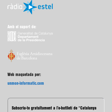
Amb el suport de:
Web maquetada per:
unmon-informatic.com
Subscriu-te gratuïtament a l’e-butlletí de “Catalunya