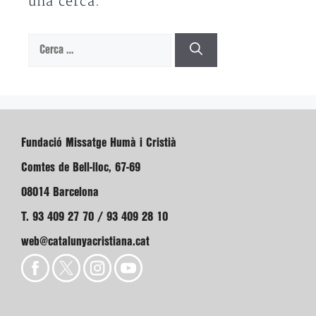
una cerca.
Cerca:
Fundació Missatge Humà i Cristià
Comtes de Bell-lloc, 67-69
08014 Barcelona
T. 93 409 27 70 / 93 409 28 10
web@catalunyacristiana.cat