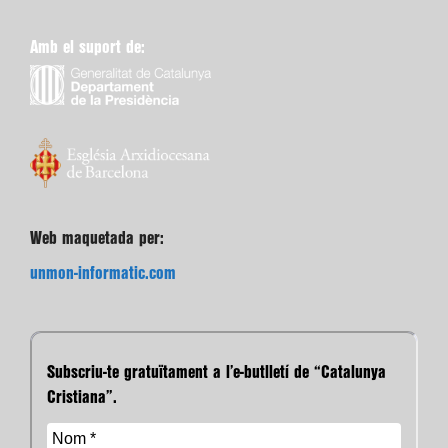
Amb el suport de:
Web maquetada per:
unmon-informatic.com
Subscriu-te gratuïtament a l’e-butlletí de “Catalunya
Cristiana”.