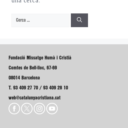
una cerca.
Cerca:
Fundació Missatge Humà i Cristià
Comtes de Bell-lloc, 67-69
08014 Barcelona
T. 93 409 27 70 / 93 409 28 10
web@catalunyacristiana.cat