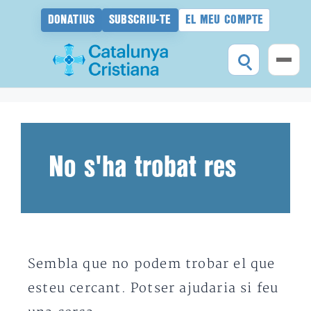
DONATIUS
SUBSCRIU-TE
EL MEU COMPTE
Vés
al
contingut
No s'ha trobat res
Sembla que no podem trobar el que
esteu cercant. Potser ajudaria si feu