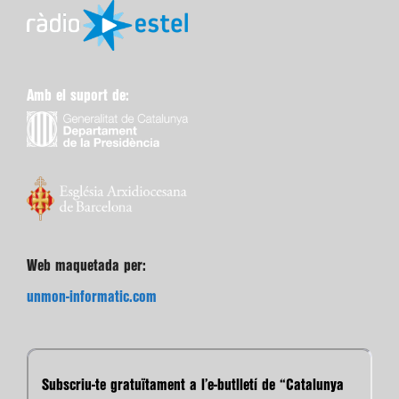
Amb el suport de:
Web maquetada per:
unmon-informatic.com
Subscriu-te gratuïtament a l’e-butlletí de “Catalunya