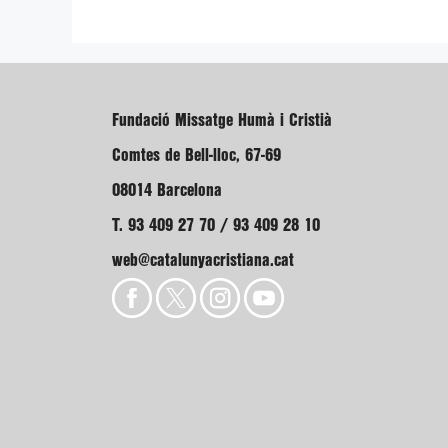
Fundació Missatge Humà i Cristià
Comtes de Bell-lloc, 67-69
08014 Barcelona
T. 93 409 27 70 / 93 409 28 10
web@catalunyacristiana.cat