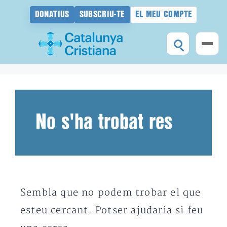
DONATIUS
SUBSCRIU-TE
EL MEU COMPTE
Vés
al
contingut
No s'ha trobat res
Sembla que no podem trobar el que
esteu cercant. Potser ajudaria si feu