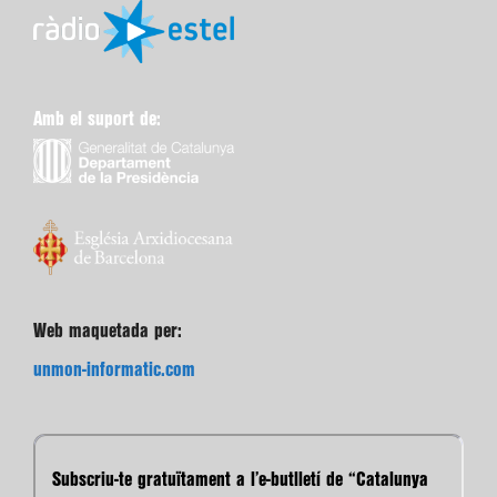
Amb el suport de:
Web maquetada per:
unmon-informatic.com
Subscriu-te gratuïtament a l’e-butlletí de “Catalunya