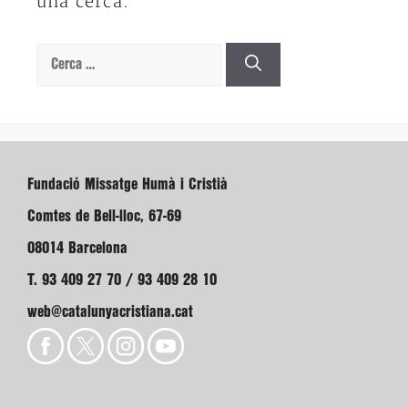
una cerca.
Cerca:
Fundació Missatge Humà i Cristià
Comtes de Bell-lloc, 67-69
08014 Barcelona
T. 93 409 27 70 / 93 409 28 10
web@catalunyacristiana.cat