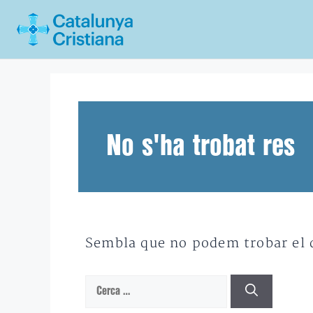
Vés
al
contingut
No s'ha trobat res
Sembla que no podem trobar el qu
Cerca: