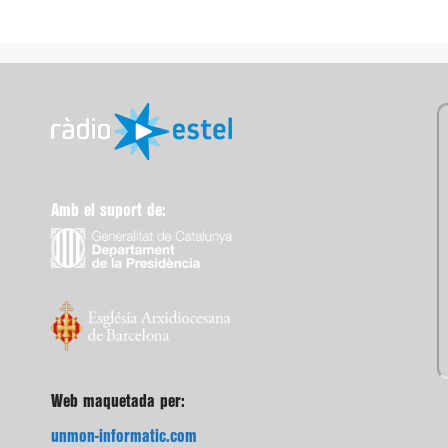
Amb el suport de:
Web maquetada per:
unmon-informatic.com