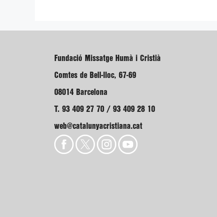
Fundació Missatge Humà i Cristià
Comtes de Bell-lloc, 67-69
08014 Barcelona
T. 93 409 27 70 / 93 409 28 10
web@catalunyacristiana.cat