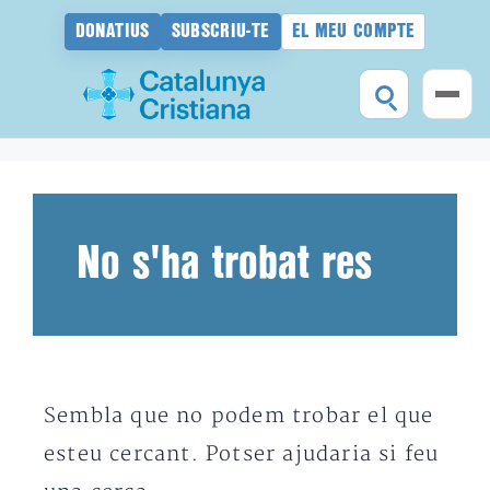
DONATIUS
SUBSCRIU-TE
EL MEU COMPTE
Vés
al
contingut
No s'ha trobat res
Sembla que no podem trobar el que
esteu cercant. Potser ajudaria si feu