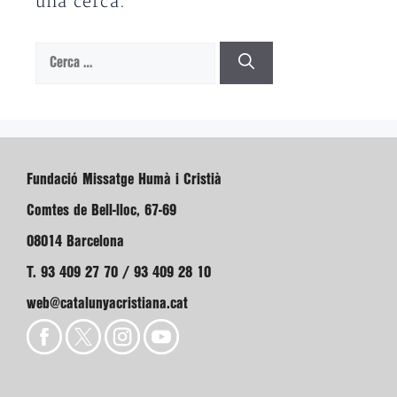
una cerca.
Cerca:
Fundació Missatge Humà i Cristià
Comtes de Bell-lloc, 67-69
08014 Barcelona
T. 93 409 27 70 / 93 409 28 10
web@catalunyacristiana.cat