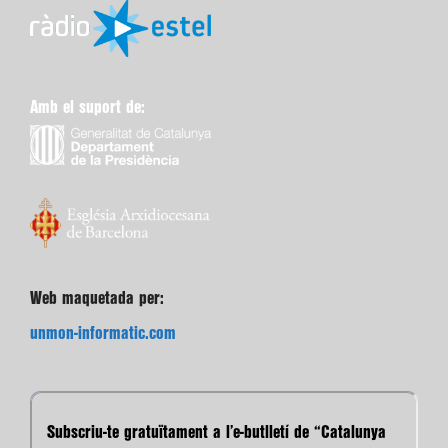
Amb el suport de:
Web maquetada per:
unmon-informatic.com
Subscriu-te gratuïtament a l’e-butlletí de “Catalunya