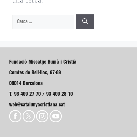
una cerca.
Cerca:
Fundació Missatge Humà i Cristià
Comtes de Bell-lloc, 67-69
08014 Barcelona
T. 93 409 27 70 / 93 409 28 10
web@catalunyacristiana.cat