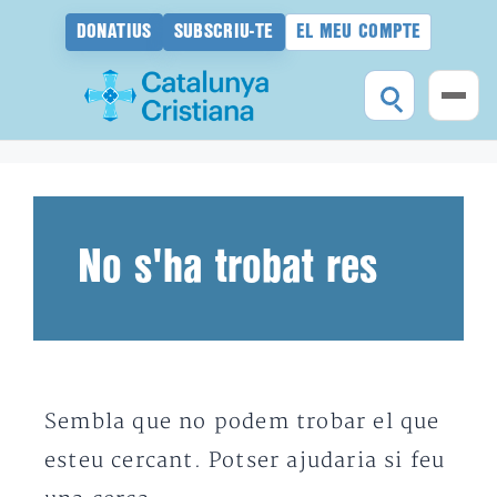
DONATIUS
SUBSCRIU-TE
EL MEU COMPTE
Vés
al
contingut
No s'ha trobat res
Sembla que no podem trobar el que
esteu cercant. Potser ajudaria si feu