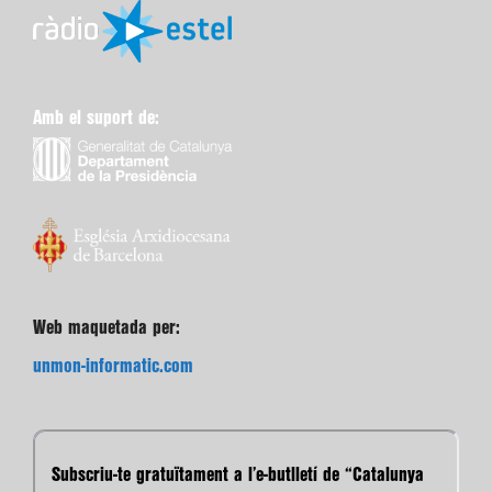
Amb el suport de:
Web maquetada per:
unmon-informatic.com
Subscriu-te gratuïtament a l’e-butlletí de “Catalunya