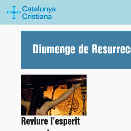
Vés
al
contingut
Diumenge de Resurrec
Reviure l’esperit