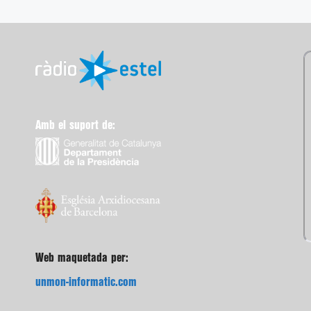
Amb el suport de:
Web maquetada per:
unmon-informatic.com