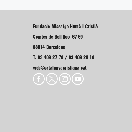
Fundació Missatge Humà i Cristià
Comtes de Bell-lloc, 67-69
08014 Barcelona
T. 93 409 27 70 / 93 409 28 10
web@catalunyacristiana.cat