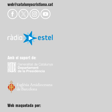
web@catalunyacristiana.cat
Amb el suport de:
Web maquetada per: