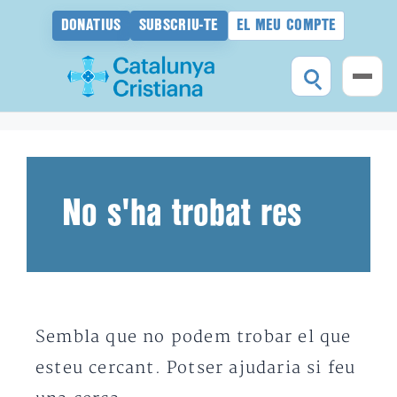
DONATIUS
SUBSCRIU-TE
EL MEU COMPTE
Vés
al
contingut
No s'ha trobat res
Sembla que no podem trobar el que
esteu cercant. Potser ajudaria si feu