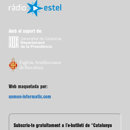
Amb el suport de:
Web maquetada per:
unmon-informatic.com
Subscriu-te gratuïtament a l’e-butlletí de “Catalunya