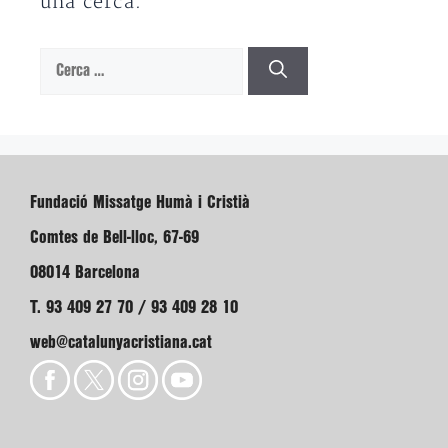
una cerca.
Cerca:
Fundació Missatge Humà i Cristià
Comtes de Bell-lloc, 67-69
08014 Barcelona
T. 93 409 27 70 / 93 409 28 10
web@catalunyacristiana.cat