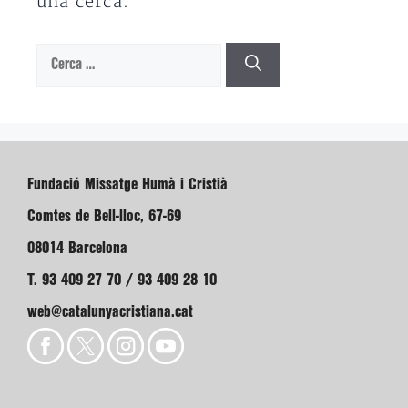
una cerca.
Cerca:
Fundació Missatge Humà i Cristià
Comtes de Bell-lloc, 67-69
08014 Barcelona
T. 93 409 27 70 / 93 409 28 10
web@catalunyacristiana.cat