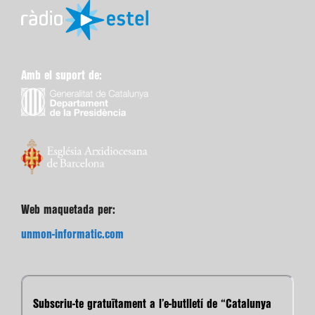
Amb el suport de:
Web maquetada per:
unmon-informatic.com
Subscriu-te gratuïtament a l’e-butlletí de “Catalunya