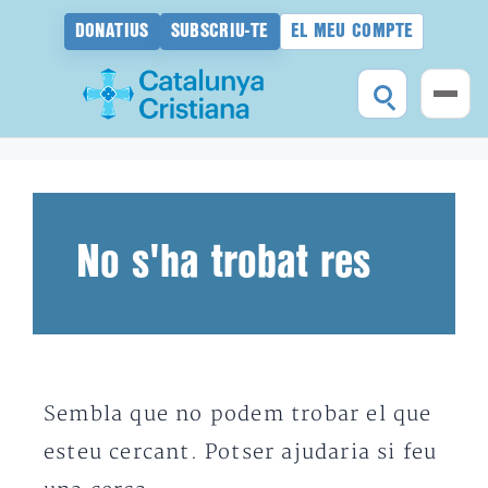
DONATIUS
SUBSCRIU-TE
EL MEU COMPTE
Vés
al
contingut
No s'ha trobat res
Sembla que no podem trobar el que
esteu cercant. Potser ajudaria si feu