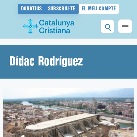
DONATIUS
SUBSCRIU-TE
EL MEU COMPTE
Vés
al
contingut
Dídac Rodríguez