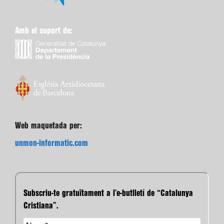
Amb el suport de:
Web maquetada per:
unmon-informatic.com
Subscriu-te gratuïtament a l’e-butlletí de “Catalunya
Cristiana”.