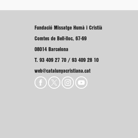
Fundació Missatge Humà i Cristià
Comtes de Bell-lloc, 67-69
08014 Barcelona
T. 93 409 27 70 / 93 409 28 10
web@catalunyacristiana.cat