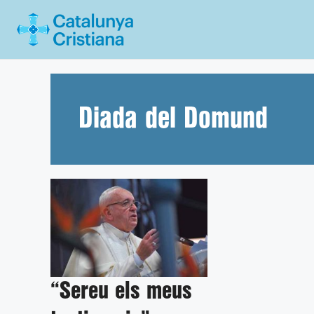
Vés
al
contingut
Diada del Domund
“Sereu els meus