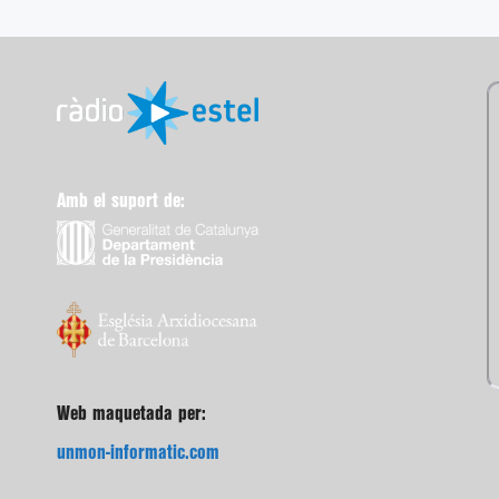
Amb el suport de:
Web maquetada per:
unmon-informatic.com