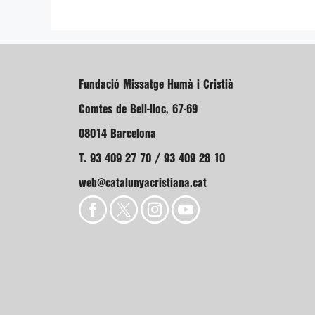
Fundació Missatge Humà i Cristià
Comtes de Bell-lloc, 67-69
08014 Barcelona
T. 93 409 27 70 / 93 409 28 10
web@catalunyacristiana.cat