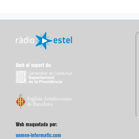
Amb el suport de:
Web maquetada per:
unmon-informatic.com