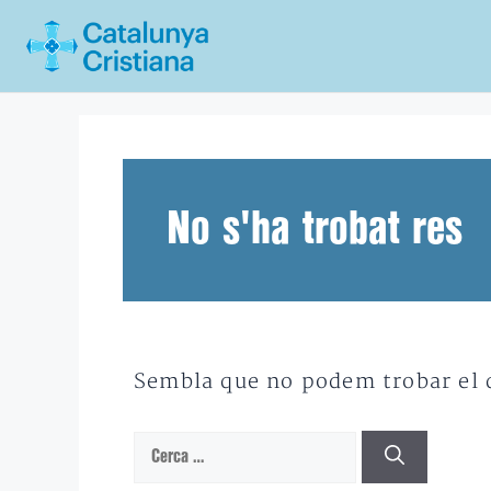
Vés
al
contingut
No s'ha trobat res
Sembla que no podem trobar el qu
Cerca: