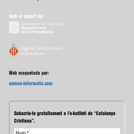
Amb el suport de:
Web maquetada per:
unmon-informatic.com
Subscriu-te gratuïtament a l’e-butlletí de “Catalunya
Cristiana”.