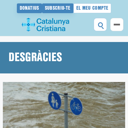
DONATIUS
SUBSCRIU-TE
EL MEU COMPTE
Vés
al
contingut
DESGRÀCIES