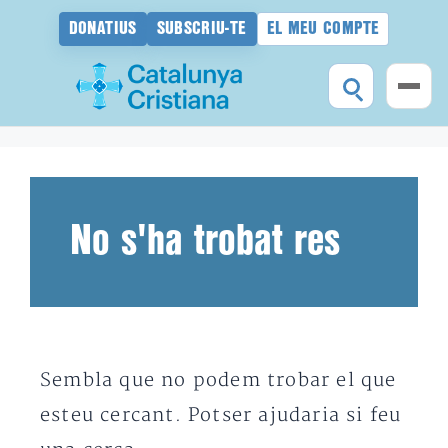
DONATIUS
SUBSCRIU-TE
EL MEU COMPTE
Vés
al
contingut
No s'ha trobat res
Sembla que no podem trobar el que
esteu cercant. Potser ajudaria si feu