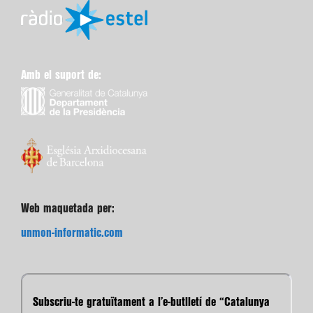
Amb el suport de:
Web maquetada per:
unmon-informatic.com
Subscriu-te gratuïtament a l’e-butlletí de “Catalunya