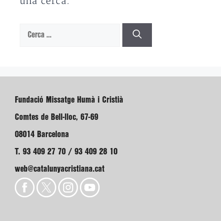
una cerca.
Cerca:
Fundació Missatge Humà i Cristià
Comtes de Bell-lloc, 67-69
08014 Barcelona
T. 93 409 27 70 / 93 409 28 10
web@catalunyacristiana.cat