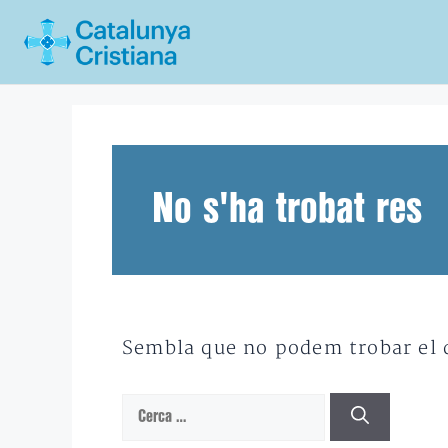
Vés
al
contingut
No s'ha trobat res
Sembla que no podem trobar el qu
Cerca: