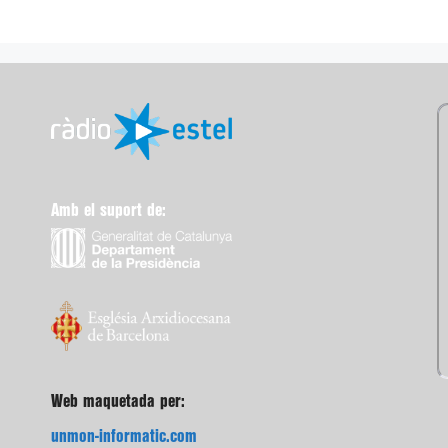
Amb el suport de:
Web maquetada per:
unmon-informatic.com