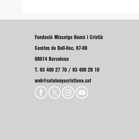
Fundació Missatge Humà i Cristià
Comtes de Bell-lloc, 67-69
08014 Barcelona
T. 93 409 27 70 / 93 409 28 10
web@catalunyacristiana.cat