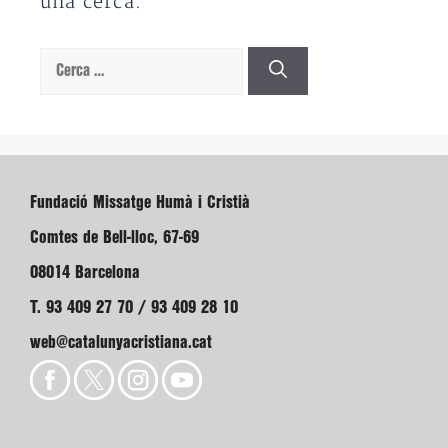
una cerca.
Cerca:
Fundació Missatge Humà i Cristià
Comtes de Bell-lloc, 67-69
08014 Barcelona
T. 93 409 27 70 / 93 409 28 10
web@catalunyacristiana.cat