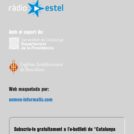
Amb el suport de:
Web maquetada per:
unmon-informatic.com
Subscriu-te gratuïtament a l’e-butlletí de “Catalunya