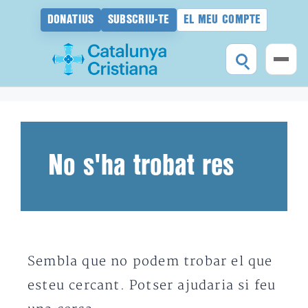
DONATIUS
SUBSCRIU-TE
EL MEU COMPTE
Vés
al
contingut
No s'ha trobat res
Sembla que no podem trobar el que
esteu cercant. Potser ajudaria si feu