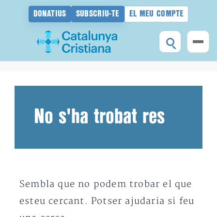
DONATIUS
SUBSCRIU-TE
EL MEU COMPTE
Vés
al
contingut
No s'ha trobat res
Sembla que no podem trobar el que
esteu cercant. Potser ajudaria si feu