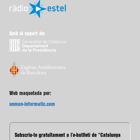
Amb el suport de:
Web maquetada per:
unmon-informatic.com
Subscriu-te gratuïtament a l’e-butlletí de “Catalunya