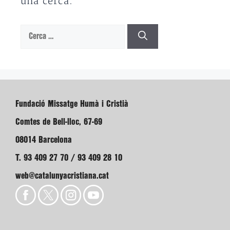
una cerca.
Cerca:
Fundació Missatge Humà i Cristià
Comtes de Bell-lloc, 67-69
08014 Barcelona
T. 93 409 27 70 / 93 409 28 10
web@catalunyacristiana.cat