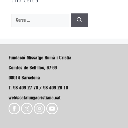
una cerca.
Cerca:
Fundació Missatge Humà i Cristià
Comtes de Bell-lloc, 67-69
08014 Barcelona
T. 93 409 27 70 / 93 409 28 10
web@catalunyacristiana.cat