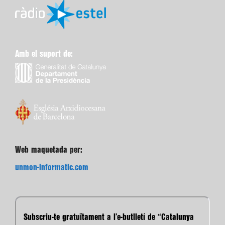
Amb el suport de:
Web maquetada per:
unmon-informatic.com
Subscriu-te gratuïtament a l’e-butlletí de “Catalunya