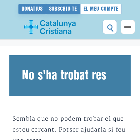
DONATIUS
SUBSCRIU-TE
EL MEU COMPTE
Vés
al
contingut
No s'ha trobat res
Sembla que no podem trobar el que
esteu cercant. Potser ajudaria si feu