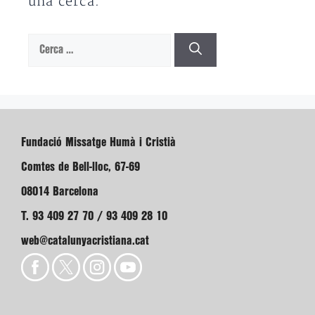
una cerca.
Cerca:
Fundació Missatge Humà i Cristià
Comtes de Bell-lloc, 67-69
08014 Barcelona
T. 93 409 27 70 / 93 409 28 10
web@catalunyacristiana.cat