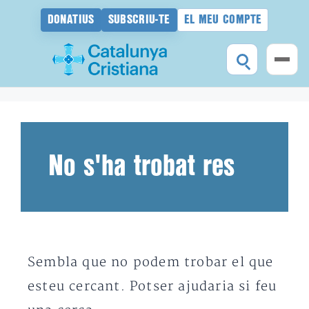
DONATIUS
SUBSCRIU-TE
EL MEU COMPTE
Vés
al
contingut
No s'ha trobat res
Sembla que no podem trobar el que
esteu cercant. Potser ajudaria si feu