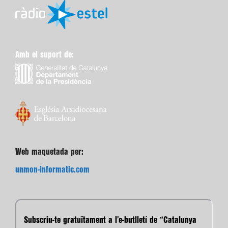
Amb el suport de:
Web maquetada per:
unmon-informatic.com
Subscriu-te gratuïtament a l’e-butlletí de “Catalunya