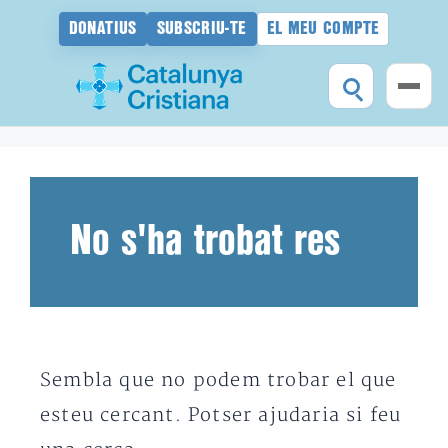
DONATIUS
SUBSCRIU-TE
EL MEU COMPTE
Vés
al
contingut
No s'ha trobat res
Sembla que no podem trobar el que
esteu cercant. Potser ajudaria si feu