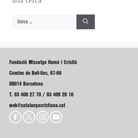
una cerca.
Cerca:
Fundació Missatge Humà i Cristià
Comtes de Bell-lloc, 67-69
08014 Barcelona
T. 93 409 27 70 / 93 409 28 10
web@catalunyacristiana.cat