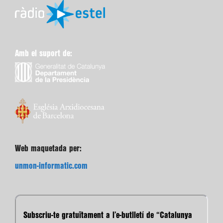
Amb el suport de:
Web maquetada per:
unmon-informatic.com
Subscriu-te gratuïtament a l’e-butlletí de “Catalunya