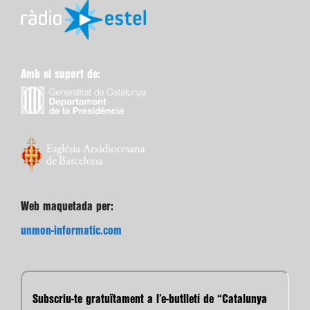
Amb el suport de:
Web maquetada per:
unmon-informatic.com
Subscriu-te gratuïtament a l’e-butlletí de “Catalunya