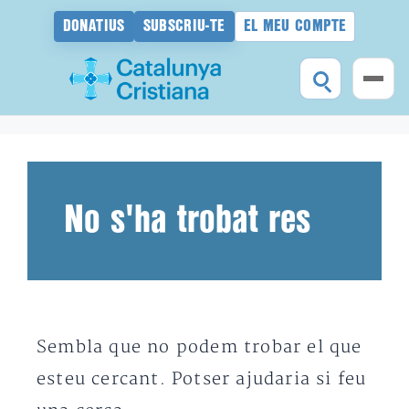
DONATIUS
SUBSCRIU-TE
EL MEU COMPTE
Vés
al
contingut
No s'ha trobat res
Sembla que no podem trobar el que
esteu cercant. Potser ajudaria si feu