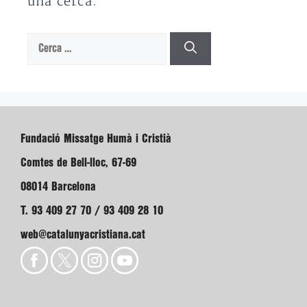
una cerca.
Cerca:
Fundació Missatge Humà i Cristià
Comtes de Bell-lloc, 67-69
08014 Barcelona
T. 93 409 27 70 / 93 409 28 10
web@catalunyacristiana.cat